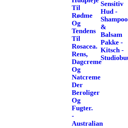
Hudpleje
Sensitiv
Til
Hud -
Rødme
Shampoo
Og
&
Tendens
Balsam
Til
Pakke -
Rosacea.
Kitsch -
Rens,
Studiobu
Dagcreme
Og
Natcreme
Der
Beroliger
Og
Fugter.
-
Australian