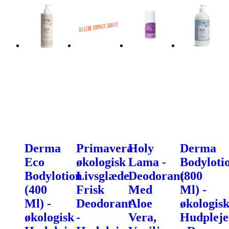
Derma
Primavera
Holy
Derma
Eco
økologisk
Lama -
Bodyloti
Bodylotion
Livsglæde
Deodorant
(800
(400
Frisk
Med
Ml) -
Ml) -
Deodorant
Aloe
økologis
økologisk
-
Vera,
Hudpleje