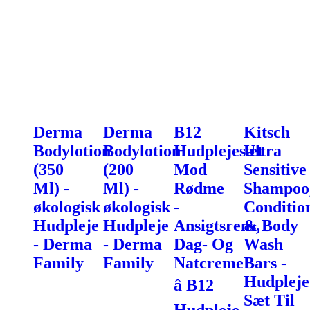
Derma
Derma
B12
Kitsch
Bodylotion
Bodylotion
Hudplejesæt
Ultra
(350
(200
Mod
Sensitive
Ml) -
Ml) -
Rødme
Shampoo
økologisk
økologisk
-
Conditio
Hudpleje
Hudpleje
Ansigtsrens,
& Body
- Derma
- Derma
Dag- Og
Wash
Family
Family
Natcreme
Bars -
Hudpleje
â B12
Sæt Til