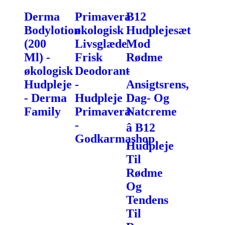
Derma
Primavera
B12
Bodylotion
økologisk
Hudplejesæt
(200
Livsglæde
Mod
Ml) -
Frisk
Rødme
økologisk
Deodorant
-
Hudpleje
-
Ansigtsrens,
- Derma
Hudpleje
Dag- Og
Family
Primavera
Natcreme
-
â B12
Godkarmashop
Hudpleje
Til
Rødme
Og
Tendens
Til