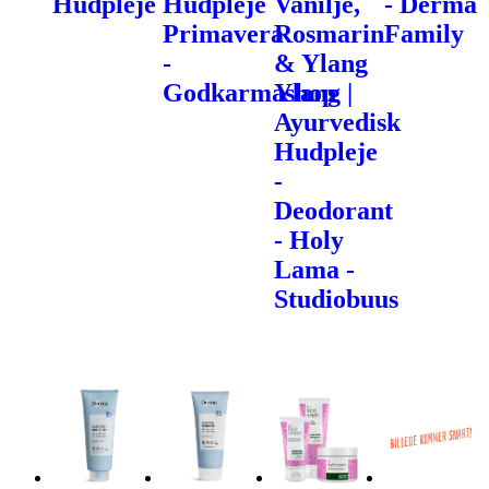
Hudpleje
Hudpleje
Vanilje,
- Derma
Primavera
Rosmarin
Family
-
& Ylang
Godkarmashop
Ylang |
Ayurvedisk
Hudpleje
-
Deodorant
- Holy
Lama -
Studiobuus